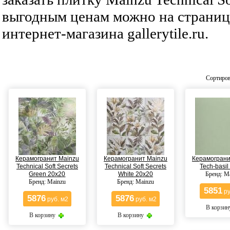
выгодным ценам можно на страниц
интернет-магазина gallerytile.ru.
Сортиров
Керамогранит Mainzu
Керамогранит Mainzu
Керамограни
Technical Soft Secrets
Technical Soft Secrets
Tech-basil
Green 20x20
White 20x20
Бренд: M
Бренд: Mainzu
Бренд: Mainzu
5851
ру
5876
5876
руб. м2
руб. м2
В корзи
В корзину
В корзину