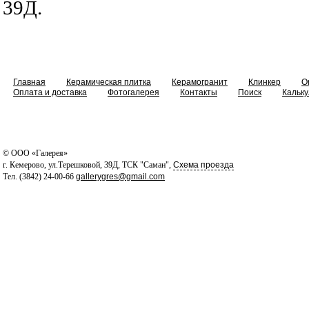
39Д.
Главная
Керамическая плитка
Керамогранит
Клинкер
O
Оплата и доставка
Фотогалерея
Контакты
Поиск
Кальку
© ООО «Галерея»
г. Кемерово, ул.Терешковой, 39Д, ТСК "Саман",
Схема проезда
Тел. (3842) 24-00-66
gallerygres@gmail.com