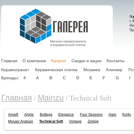
Ад
г.
Пн
Пр
Магазин керамогранита
и керамической плитки
Главная
О компании
Каталог
Скидки и акции
Контакты
Керамогранит
Керамическая плитка
Мозаика
Клинкер
Пл
Бренды:
4
A
B
C
D
E
F
G
I
Главная
Mainzu
/
/ Technical Soft
Amalfi
Argile
Bottega
Elegance
Four Seasons
Halo
Korfu
Mosaic Arabian
Technical Soft
Vintage
Zellige