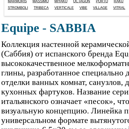
MARMORIS
MASSIMO
MIYAKO
OCTAGON
PORTO
RAKU
STROMBOLI
TRIBECA
VERTICALE
VIBE
VILLAGE
VITRAL
Equipe - SABBIA
Коллекция настенной керамической
(Саббия) от испанского бренда Equ
высококачественное мелкоформатн
глины, разработанное специально 
отделки ванных комнат, санузлов, 
кухонных фартуков. Название сери
итальянского означает «песок», чт
визуальную концепцию. Линейка п
универсальном формате вытянутог