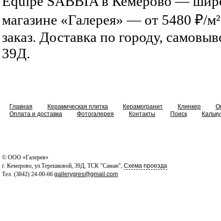
Equipe SABBIA в Кемерово — шир
магазине «Галерея» — от 5480 ₽/м²
заказ. Доставка по городу, самовыв
39Д.
Главная
Керамическая плитка
Керамогранит
Клинкер
O
Оплата и доставка
Фотогалерея
Контакты
Поиск
Кальку
© ООО «Галерея»
г. Кемерово, ул.Терешковой, 39Д, ТСК "Саман",
Схема проезда
Тел. (3842) 24-00-66
gallerygres@gmail.com