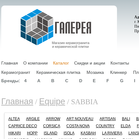
Ад
г.
Пн
Пр
Магазин керамогранита
и керамической плитки
Главная
О компании
Каталог
Скидки и акции
Контакты
Керамогранит
Керамическая плитка
Мозаика
Клинкер
Пл
Бренды:
4
A
B
C
D
E
F
G
I
Главная
Equipe
/
/ SABBIA
ALTEA
ARGILE
ARROW
ART NOUVEAU
ARTISAN
BALI
B
CAPRICE DECO
CORSICA
COSTA NOVA
COUNTRY
ELDA
HIKARI
HOPP
ISLAND
ISOLA
KASBAH
LA RIVIERA
LANS