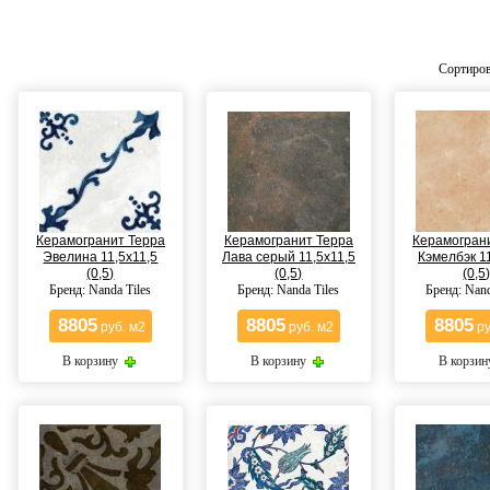
Сортиров
Керамогранит Терра
Керамогранит Терра
Керамогран
Эвелина 11,5x11,5
Лава серый 11,5x11,5
Кэмелбэк 11
(0,5)
(0,5)
(0,5
Бренд: Nanda Tiles
Бренд: Nanda Tiles
Бренд: Nand
8805
8805
8805
руб. м2
руб. м2
ру
В корзину
В корзину
В корзи