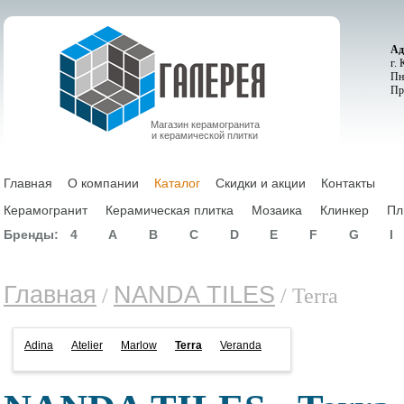
Ад
г.
Пн
Пр
Магазин керамогранита
и керамической плитки
Главная
О компании
Каталог
Скидки и акции
Контакты
Керамогранит
Керамическая плитка
Мозаика
Клинкер
Пл
Бренды:
4
A
B
C
D
E
F
G
I
Главная
NANDA TILES
/
/ Terra
Adina
Atelier
Marlow
Terra
Veranda