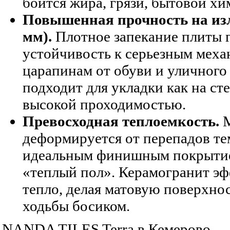
боится жира, грязи, бытовой хи
Повышенная прочность на изл
мм).
Плотное запекание плиты 
устойчивость к серьезным меха
царапинам от обуви и уличного
подходит для укладки как на сте
высокой проходимостью.
Превосходная теплоемкость.
М
деформируется от перепадов те
идеальным финишным покрытие
«теплый пол». Керамогранит э
тепло, делая матовую поверхно
ходьбы босиком.
NANDA TILES Terra в Кемерово —